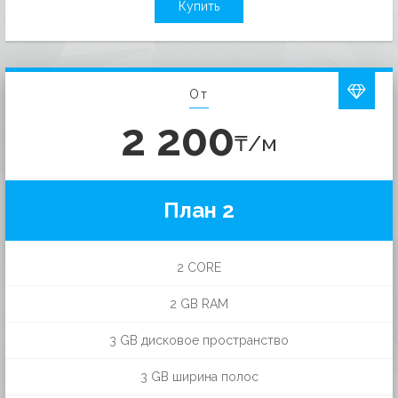
Купить
От
2 200
₸/м
План 2
2 CORE
2 GB RAM
3 GB дисковое пространство
3 GB ширина полос