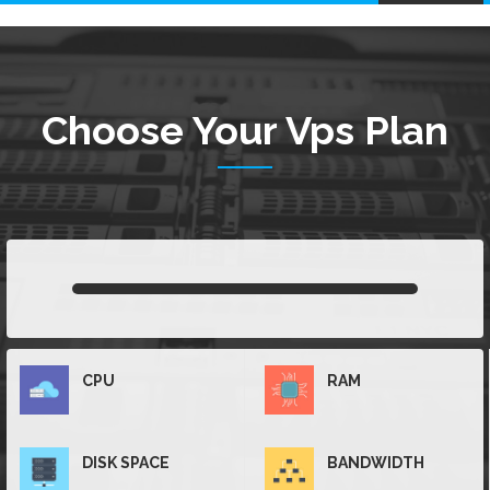
navigation
Choose Your Vps Plan
CPU
RAM
DISK SPACE
BANDWIDTH