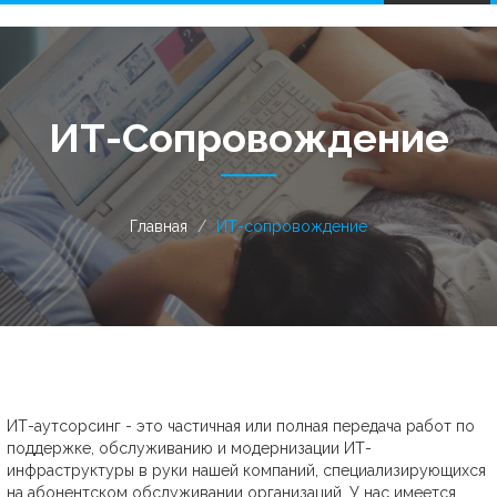
navigation
ИТ-Сопровождение
Главная
ИТ-сопровождение
ИТ-аутсорсинг - это частичная или полная передача работ по
поддержке, обслуживанию и модернизации ИТ-
инфраструктуры в руки нашей компаний, специализирующихся
на абонентском обслуживании организаций. У нас имеется