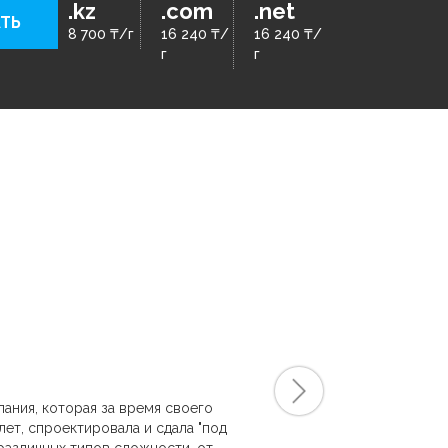
.kz
.com
.net
ТЬ
8 700 ₸/г
16 240 ₸/
16 240 ₸/
г
г
 Развития Бухгалтеров