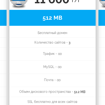
₸/г
512 MB
Бесплатный домен
Количество сайтов -
3
∞
Трафик -
∞
MySQL -
∞
Почта -
Объем дискового пространства -
512 MB
SSL бесплатно для всех сайтов