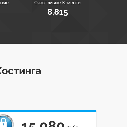
пные
Счастливые Клиенты
8,815
Хостинга
15 080