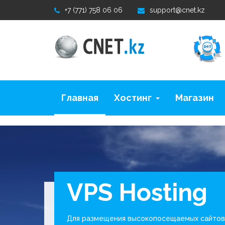
94b43bfe64116235c8a03178449e98d6
+7 (771) 758 06 06
support@cnet.kz
Главная
Хостинг
Магазин
VPS Hosting
Для размещения высокопосещаемых сайтов