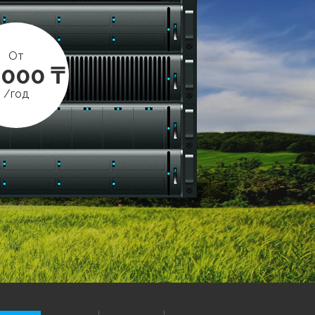
От
 000 ₸
/год