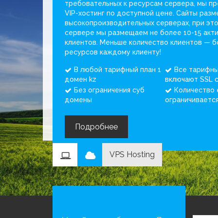
требовательных к ресурсам сервера, мы п
VIP-хостинг по доступной цене. Сайты раз
высокопроизводительных серверах, при эт
сервере мы размещаем не более 10-15 акт
клиентов. Меньше количество клиентов — 
ресурсов каждому клиенту!
В любой тарифный план 1
Все тарифн
домен kz
включают SSL 
Без ограничения суб
Количество 
домены
ограничиваетс
Подробнее
VPS Hosting