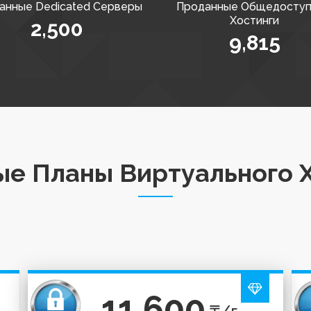
анные Dedicated Серверы
Проданные Общедосту
Хостинги
2,500
9,815
е Планы Виртуального 
11 600