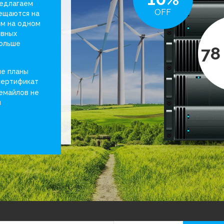
редлагаем
OFF
мещаются на
ом на одном
ивных
больше
78
ые планы
сертификат
емайлов не
я