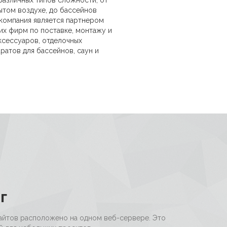
кации проходит так, что бы 
ены с использованием 
г
айтов расположено на одном веб-сервере. Это